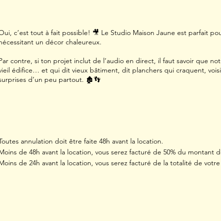
Oui, c’est tout à fait possible! 🎥 Le Studio Maison Jaune est parfait p
nécessitant un décor chaleureux.
Par contre, si ton projet inclut de l’audio en direct, il faut savoir que no
vieil édifice… et qui dit vieux bâtiment, dit planchers qui craquent, vois
surprises d’un peu partout. 🏚️👣
Toutes annulation doit être faite 48h avant la location.
Moins de 48h avant la location, vous serez facturé de 50% du montant de
Moins de 24h avant la location, vous serez facturé de la totalité de votre